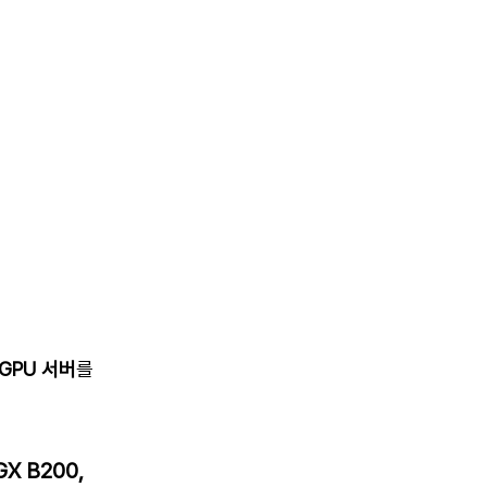
GPU 서버
를
X B200,